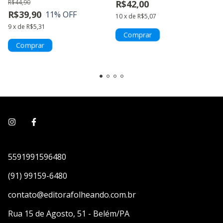
R$44,90
R$42,00
R$39,90
11
% OFF
10
x
de
R$5,07
9
x
de
R$5,31
5591991596480
(91) 99159-6480
contato@editorafolheando.com.br
Rua 15 de Agosto, 51 - Belém/PA