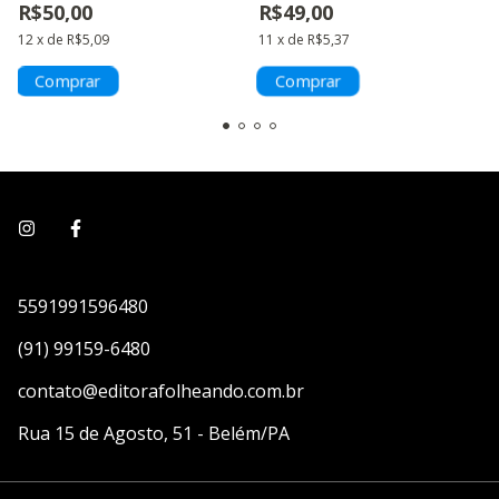
R$50,00
R$49,00
12
x
de
R$5,09
11
x
de
R$5,37
5591991596480
(91) 99159-6480
contato@editorafolheando.com.br
Rua 15 de Agosto, 51 - Belém/PA