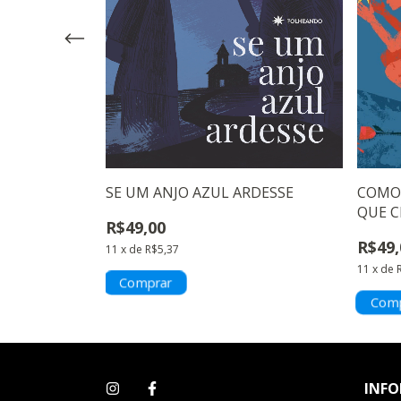
NOS CURRAIS
SE UM ANJO AZUL ARDESSE
COMO 
QUE 
R$49,00
R$49,
11
x
de
R$5,37
11
x
de
INF