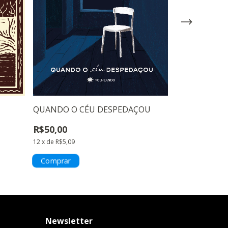
QUANDO O CÉU DESPEDAÇOU
DELAS... AMO
R$50,00
R$38,00
12
x
de
R$5,09
9
x
de
R$5,05
Newsletter