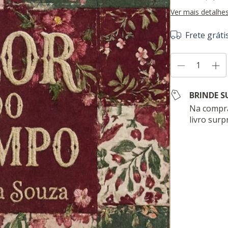
Ver mais detalhe
Frete gráti
BRINDE S
Na compra
livro surp