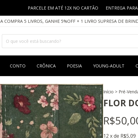
ARCELE EM ATÉ 12X NO CARTÃO
ENTREGA PARA TODO BRASIL
A COMPRA 5 LIVROS, GANHE 5%OFF + 1 LIVRO SUPRESA DE BRIN
CONTO
CRÔNICA
POESIA
YOUNG-ADULT
Início
>
Pré-Vend
FLOR D
R$50,0
12
x de
R$5,09