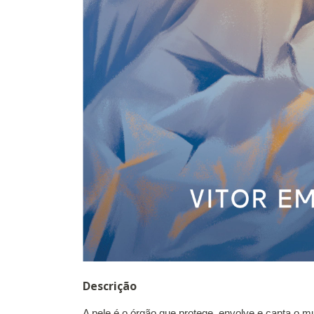
Descrição
A pele é o órgão que protege, envolve e capta o m