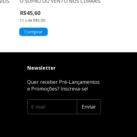
O SOPRO DO VENTO NOS CURRAIS
VEIS
ANTEVERSO
R$45,60
R$46,50
11
x
de
R$5,00
11
x
de
R$5,10
Newsletter
Quer receber Pré-Lançamentos
e Promoções? Inscreva-se!