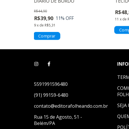
RDESSE
DIÁRIO DE BORDO
TECI
R$44,90
R$48,
R$39,90
11
% OFF
11
x
de
9
x
de
R$5,31
INF
TERM
5591991596480
COMO
FOL
(91) 99159-6480
SEJA
contato@editorafolheando.com.br
QUE
Rua 15 de Agosto, 51 -
Belém/PA
POLÍ