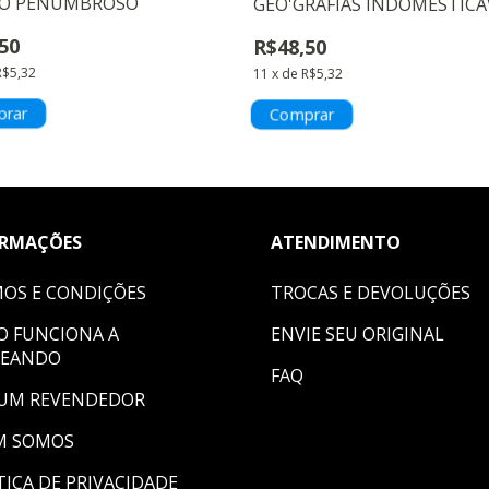
DO PENUMBROSO
GEO'GRAFIAS INDOMESTICÁ
50
R$48,50
R$5,32
11
x
de
R$5,32
ORMAÇÕES
ATENDIMENTO
OS E CONDIÇÕES
TROCAS E DEVOLUÇÕES
 FUNCIONA A
ENVIE SEU ORIGINAL
HEANDO
FAQ
 UM REVENDEDOR
M SOMOS
TICA DE PRIVACIDADE