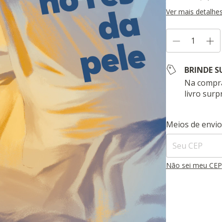
Ver mais detalhe
BRINDE S
Na compra
livro surp
Entregas para o 
Meios de envio
Não sei meu CEP