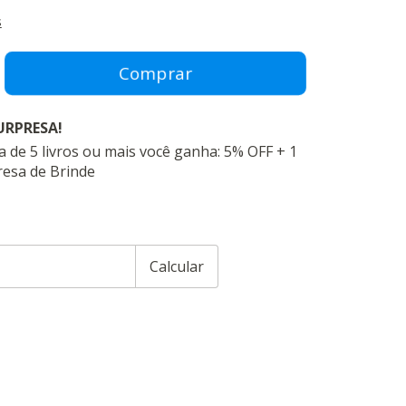
s
URPRESA!
 de 5 livros ou mais você ganha: 5% OFF + 1
resa de Brinde
CEP:
Alterar CEP
Calcular