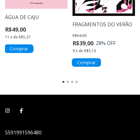
ÁGUA DE CAJU
FRAGMENTOS DO VERÃO
R$49,00
R$54,00
11
x
de
R$5,37
R$39,00
28
% OFF
9
x
de
R$5,19
5591991596480