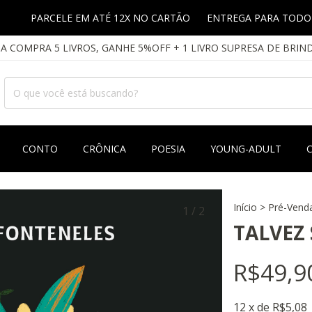
RCELE EM ATÉ 12X NO CARTÃO
ENTREGA PARA TODO BRASIL
A COMPRA 5 LIVROS, GANHE 5%OFF + 1 LIVRO SUPRESA DE BRIN
CONTO
CRÔNICA
POESIA
YOUNG-ADULT
Início
>
Pré-Vend
1
/
2
TALVEZ
R$49,9
12
x de
R$5,08