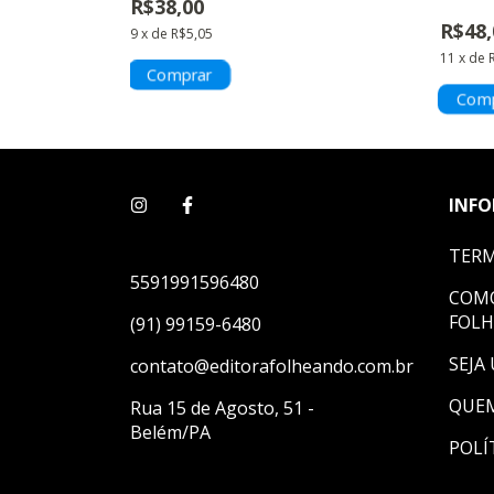
R$38,00
R$48,
9
x
de
R$5,05
11
x
de
INF
TERM
5591991596480
COMO
FOL
(91) 99159-6480
SEJA
contato@editorafolheando.com.br
QUE
Rua 15 de Agosto, 51 -
Belém/PA
POLÍ