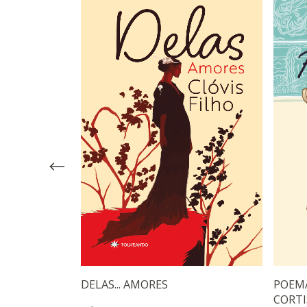
ÇAM OS
DELAS... AMORES
POEMA
CORTI