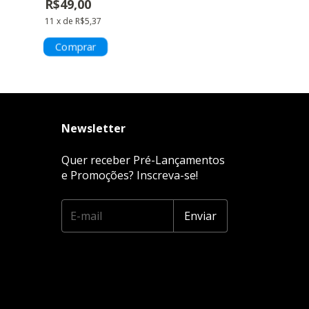
R$49,00
R$45,60
11
x
de
R$5,37
11
x
de
R$5,00
Newsletter
Quer receber Pré-Lançamentos
e Promoções? Inscreva-se!