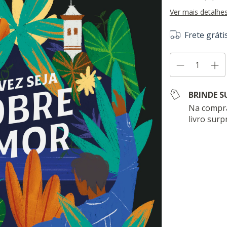
Ver mais detalhe
Frete gráti
BRINDE S
Na compra
livro surp