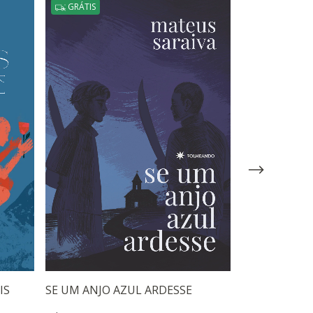
GRÁTIS
GRÁTIS
IS
SE UM ANJO AZUL ARDESSE
O SOPRO DO